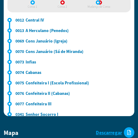
Coroa 1
Coroa 2
Mudança de Coroa
0012
Central IV
0013
A Herculano (Penedos)
0069
Cons Januário (Igreja)
0070
Cons Januário (Sá de Miranda)
0073
Infias
0074
Cabanas
0075
Confeiteira I (Escola Profissional)
0076
Confeiteira II (Cabanas)
0077
Confeiteira III
0341
Senhor Socorro I
0628
Senhor Socorro II (P Mourão)
Mapa
Descarregar
0631
Senhor Socorro III