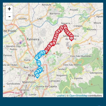
0632
Senhor Socorro IV (Ortigueira)
+
0634
Senhor Socorro V (Limite 1/2)
-
0636
Imac Conceição I (Alminhas)
0638
Imac Conceição II (Outeiro)
0640
Imac Conceição III
0642
Imac Conceição IV (Eira Velha)
0644
Imac Conceição V
0646
Imac Conceição VI (Junta)
0648
Imac Conceição VII
2202
15 de Agosto III
2204
15 de Agosto II
0729
15 de Agosto
Leaflet
| ©
OpenStreetMap
contributors
2206
Freire I