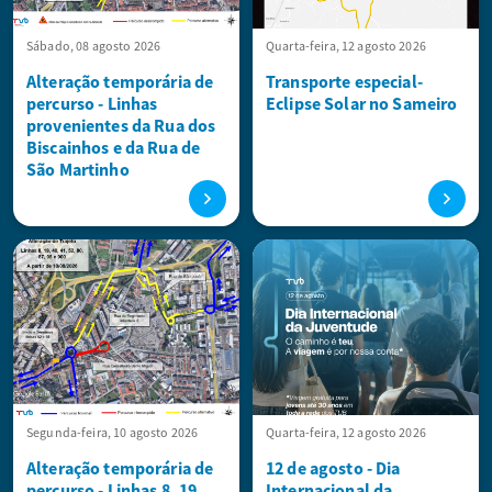
Sábado, 08 agosto 2026
Quarta-feira, 12 agosto 2026
Alteração temporária de
Transporte especial-
percurso - Linhas
Eclipse Solar no Sameiro
provenientes da Rua dos
Biscainhos e da Rua de
São Martinho
Segunda-feira, 10 agosto 2026
Quarta-feira, 12 agosto 2026
Alteração temporária de
12 de agosto - Dia
percurso - Linhas 8, 19,
Internacional da