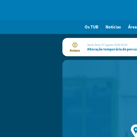
Os TUB
Notícias
Área
Sexta-feira, 07 agosto 2026 00:00
Alteração temporária de percurso - Linhas 8, 19, 40, 41, 52, 80, 87, 98 e 900
Alteração temporária de percur
Avisos