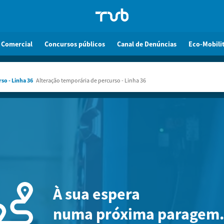
 Comercial
Concursos públicos
Canal de Denúncias
Eco-Mobili
so - Linha 36
Alteração temporária de percurso - Linha 36
À sua espera
numa próxima paragem.