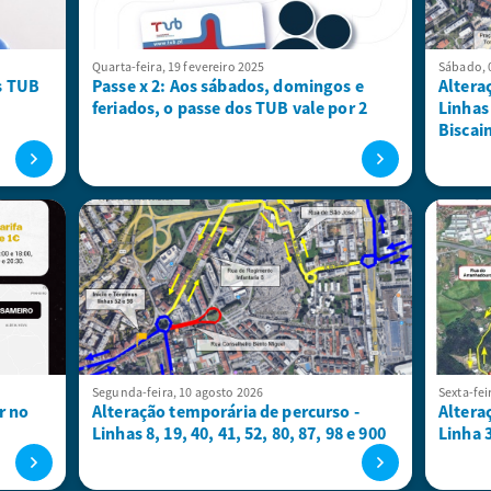
Quarta-feira, 19 fevereiro 2025
Sábado, 
s TUB
Passe x 2: Aos sábados, domingos e
Altera
feriados, o passe dos TUB vale por 2
Linhas
Biscai
Segunda-feira, 10 agosto 2026
Sexta-fei
r no
Alteração temporária de percurso -
Altera
Linhas 8, 19, 40, 41, 52, 80, 87, 98 e 900
Linha 