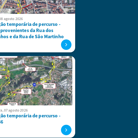
08 agosto 2026
ção temporária de percurso -
 provenientes da Rua dos
nhos e da Rua de São Martinho
ra, 07 agosto 2026
ção temporária de percurso -
36